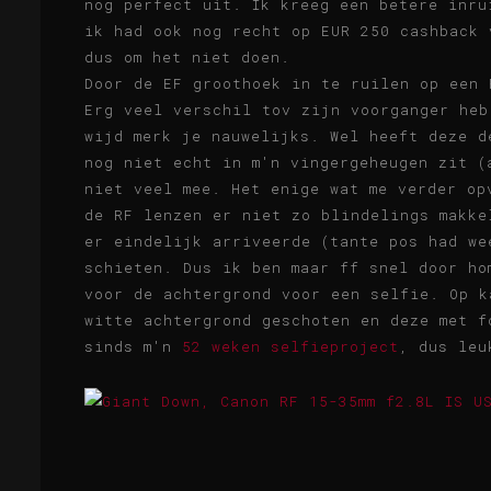
nog perfect uit. Ik kreeg een betere inru
ik had ook nog recht op EUR 250 cashback 
dus om het niet doen.
Door de EF groothoek in te ruilen op een 
Erg veel verschil tov zijn voorganger heb
wijd merk je nauwelijks. Wel heeft deze d
nog niet echt in m'n vingergeheugen zit (
niet veel mee. Het enige wat me verder op
de RF lenzen er niet zo blindelings makke
er eindelijk arriveerde (tante pos had we
schieten. Dus ik ben maar ff snel door ho
voor de achtergrond voor een selfie. Op k
witte achtergrond geschoten en deze met f
sinds m'n
52 weken selfieproject
, dus leu