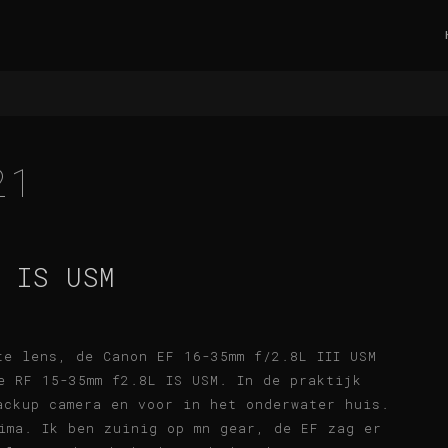
21
 IS USM
te lens, de Canon EF 16-35mm f/2.8L III USM
e RF 15-35mm f2.8L IS USM. In de praktijk
ackup camera en voor in het onderwater huis.
ima. Ik ben zuinig op mn gear, de EF zag er