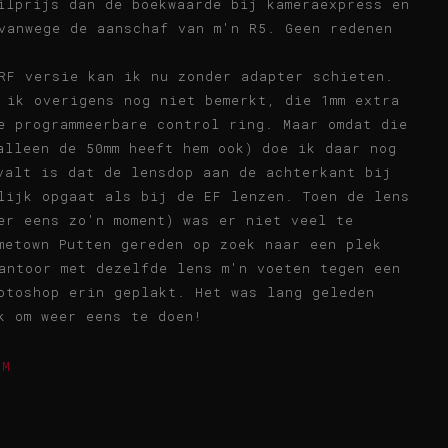
ilprijs dan de boekwaarde bij kameraexpress en
vanwege de aanschaf van m'n R5. Geen redenen
RF versie kan ik nu zonder adapter schieten.
 ik overigens nog niet bemerkt, die 1mm extra
e programmeerbare control ring. Maar omdat die
alleen de 50mm heeft hem ook) doe ik daar nog
valt is dat de lensdop aan de achterkant bij
lijk opgaat als bij de EF lenzen. Toen de lens
er eens zo'n moment) was er niet veel te
metown Putten gereden op zoek naar een plek
antoor met dezelfde lens m'n voeten tegen een
otoshop erin geplakt. Het was lang geleden
k om weer eens te doen!