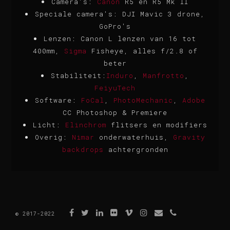
Camera's:
Canon
R5 en R5 Mk II
Speciale camera's: DJI Mavic 3 drone,
GoPro's
Lenzen: Canon L lenzen van 16 tot
400mm,
Sigma
Fisheye, alles f/2.8 of
beter
Stabiliteit:
Induro
,
Manfrotto
,
FeiyuTech
Software:
FoCal
,
PhotoMechanic
,
Adobe
CC Photoshop & Premiere
Licht:
Elinchrom
flitsers en modifiers
Overig:
Nimar
onderwaterhuis,
Gravity
backdrops
achtergronden
© 2017-2022