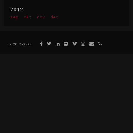
2012
sep
okt
nov
dec
© 2017-2022