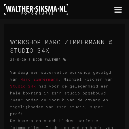
Togg
navi
WORKSHOP MARC ZIMMERMANN @
STUDIO 34X
20-5-2015
DOOR
WALTHER
Vandaag een supervette workshop gevolgd
van
Marc Zimmermann
. Michiel Fischer van
Studio 34x
had voor de gelegenheid een
hele boxring in zijn studio opgebouwd!
Zwaar onder de indruk van de omvang en
mogelijkheden van zijn studio, super
profi!
De boxers en coach bleken perfecte
fotomodellen. In de ochtend en begin van