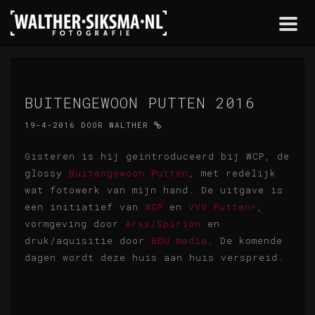
Togg
navi
BUITENGEWOON PUTTEN 2016
19-4-2016
DOOR
WALTHER
Gisteren is hij geïntroduceerd bij WCP, de
glossy
Buitengewoon Putten
, met redelijk
wat fotowerk van mijn hand. De uitgave is
een initiatief van
WCP
en
VVV Putten+
,
vormgeving door
Arxx/Spirion
en
druk/aquisitie door
BDU media
. De komende
dagen wordt deze huis aan huis verspreid.