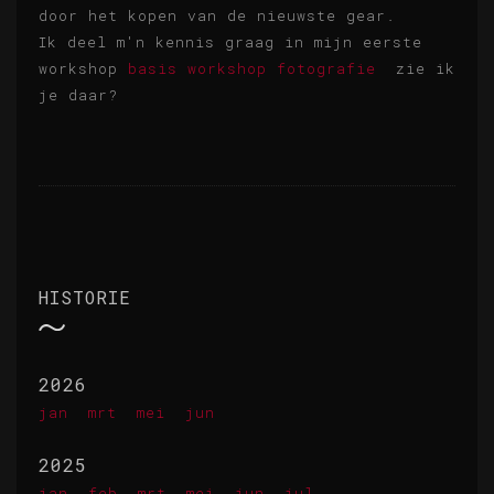
door het kopen van de nieuwste gear.
Ik deel m'n kennis graag in mijn eerste
workshop
basis workshop fotografie
zie ik
je daar?
HISTORIE
2026
jan
mrt
mei
jun
2025
jan
feb
mrt
mei
jun
jul