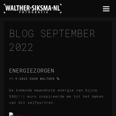
Togg
navi
BLOG SEPTEMBER
2022
ENERGIEZORGEN
11-9-2022
DOOR
WALTHER
De komende maandnota energie van bijna
550(!!) euro inspireerde me tot het maken
van dit zelfportret.