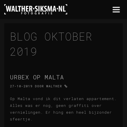
Togg
navi
BLOG OKTOBER
2019
URBEX OP MALTA
27-10-2019
DOOR
WALTHER
Op Malta vond ik dit verlaten appartement.
Alles was er nog, geen graffiti over
vernielingen. Er hing een heel bijzonder
sfeertje.