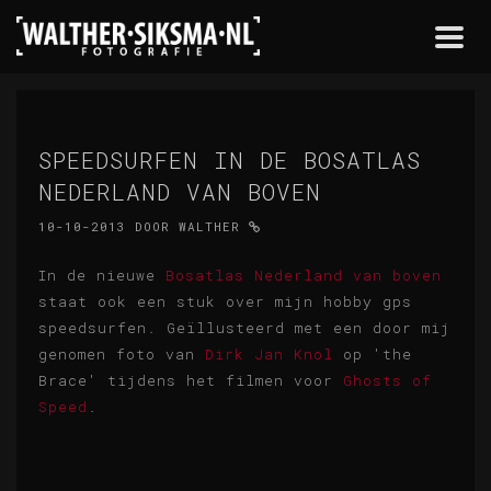
Togg
navi
SPEEDSURFEN IN DE BOSATLAS
NEDERLAND VAN BOVEN
10-10-2013
DOOR
WALTHER
In de nieuwe
Bosatlas Nederland van boven
staat ook een stuk over mijn hobby gps
speedsurfen. Geïllusteerd met een door mij
genomen foto van
Dirk Jan Knol
op 'the
Brace' tijdens het filmen voor
Ghosts of
Speed
.