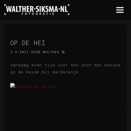
Togg
navi
OP DE HEI
2-9-2021
DOOR
WALTHER
Vandaag even tijd voor een shot met Donika
op de heide bij Harderwijk.