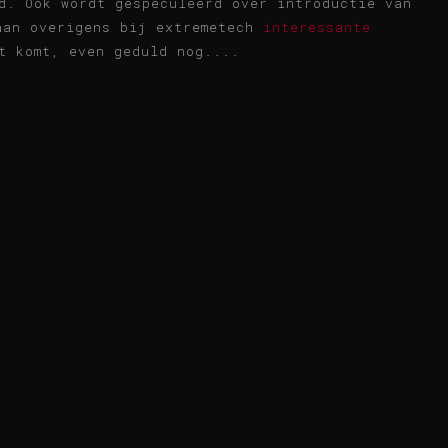
d. Ook wordt gespeculeerd over introductie van
taan overigens bij extremetech
interessante
t komt, even geduld nog....