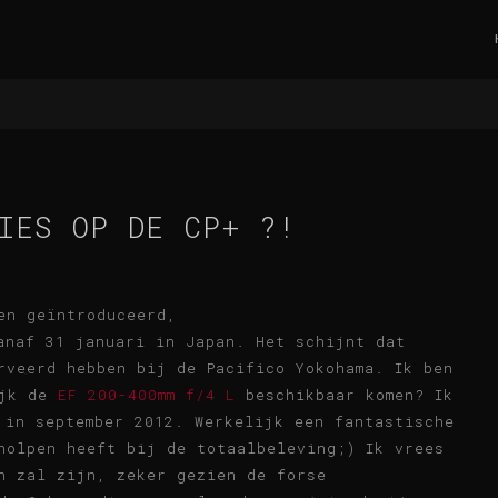
IES OP DE CP+ ?!
en geïntroduceerd,
naf 31 januari in Japan. Het schijnt dat
rveerd hebben bij de Pacifico Yokohama. Ik ben
ijk de
EF 200-400mm f/4 L
beschikbaar komen? Ik
in september 2012. Werkelijk een fantastische
holpen heeft bij de totaalbeleving;) Ik vrees
h zal zijn, zeker gezien de forse