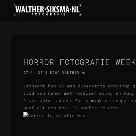
HORROR FOTOGRAFIE WEEK
27-11-2016
DOOR
WALTHER
Vannacht heb ik een supervette workshop g
stad van Cahen met modellen Bobby en Ruby
Dracorubio. Jospeh Parry maakte creepy be
gaaf dit een keer 's-nachts te doen!