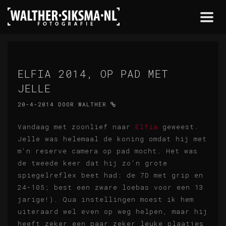
Togg
navi
ELFIA 2014, OP PAD MET
JELLE
20-4-2014
DOOR
WALTHER
Vandaag met zoonlief naar
Elfia
geweest.
Jelle was helemaal de koning omdat hij met
m'n reserve camera op pad mocht. Het was
de tweede keer dat hij zo'n grote
spiegelreflex beet had: de 7D met grip en
24-105; best een zware loebas voor een 13
jarige!). Qua instellingen moest ik hem
uiteraard wel even op weg helpen, maar hij
heeft zeker een paar zeker leuke plaatjes