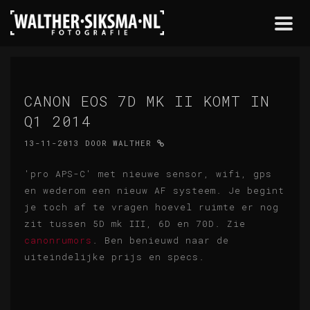
Togg
navi
CANON EOS 7D MK II KOMT IN
Q1 2014
13-11-2013
DOOR
WALTHER
'pro APS-C' met nieuwe sensor, wifi, gps
en wederom een nieuw AF systeem. Je begint
je toch af te vragen hoevel ruimte er nog
zit tussen 5D mk III, 6D en 70D. Zie
canonrumors
. Ben benieuwd naar de
uiteindelijke prijs en specs.