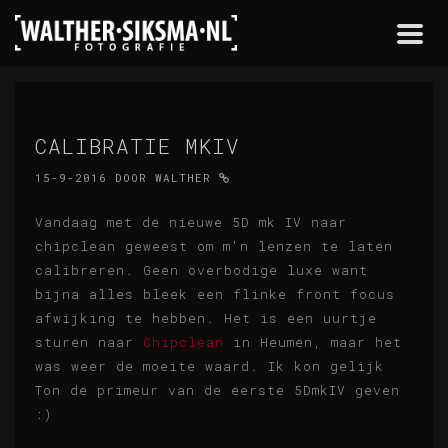
Togg
navi
CALIBRATIE MKIV
15-9-2016
DOOR
WALTHER
Vandaag met de nieuwe 5D mk IV naar
chipclean geweest om m'n lenzen te laten
calibreren. Geen overbodige luxe want
bijna alles bleek een flinke front focus
afwijking te hebben. Het is een uurtje
sturen naar
Chipclean
in Heumen, maar het
was weer de moeite waard. Ik kon gelijk
Ton de primeur van de eerste 5DmkIV geven
:)