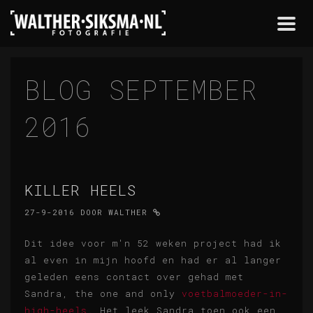
Togg
navi
BLOG SEPTEMBER
2016
KILLER HEELS
27-9-2016
DOOR
WALTHER
Dit idee voor m'n 52 weken project had ik
al even in mijn hoofd en had er al langer
geleden eens contact over gehad met
Sandra, the one and only
voetbalmoeder-in-
high-heels
. Het leek Sandra toen ook een