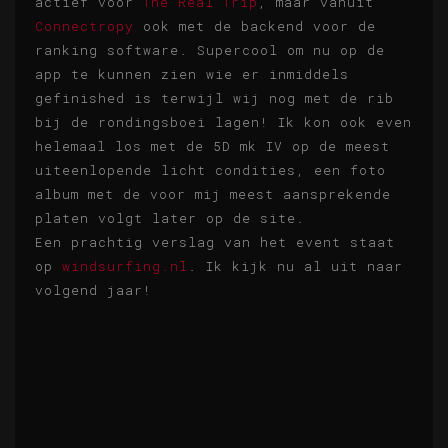
actief voor
The Real Trip
, maar vanuit
Connectropy
ook met de backend voor de
ranking software. Supercool om nu op de
app te kunnen zien wie er inmiddels
gefinished is terwijl wij nog met de rib
bij de rondingsboei lagen! Ik kon ook even
helemaal los met de 5D mk IV op de meest
uiteenlopende licht condities, een foto
album met de voor mij meest aansprekende
platen volgt later op de site.
Een prachtig verslag van het event staat
op
windsurfing.nl
. Ik kijk nu al uit naar
volgend jaar!