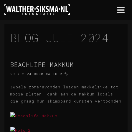
Togg
navi
BLOG JULI 2024
BEACHLIFE MAKKUM
29-7-2024
DOOR
WALTHER
Zwoele zomeravonden leiden makkelijke tot
mooie platen, dank aan de Makkum locals
die graag hun skimboard kunsten vertoonden