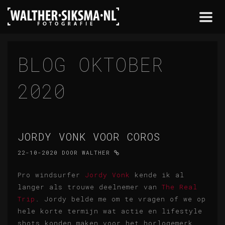
Togg
navi
BLOG OKTOBER
2020
JORDY VONK VOOR COROS
22-10-2020
DOOR
WALTHER
Pro windsurfer
Jordy Vonk
kende ik al
langer als trouwe deelnemer van
The Real
Trip
. Jordy belde me om te vragen of we op
hele korte termijn wat actie en lifestyle
shots konden maken voor het horlogemerk