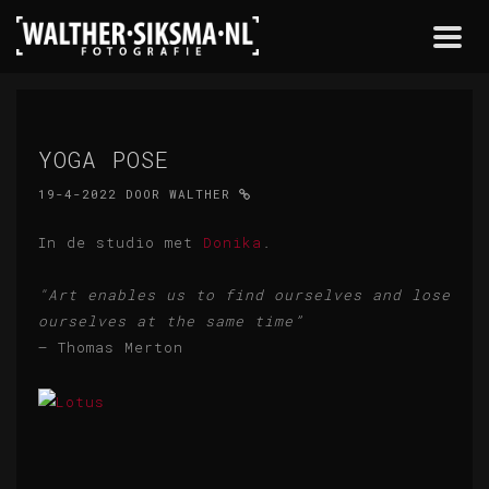
Togg
navi
YOGA POSE
19-4-2022
DOOR
WALTHER
In de studio met
Donika
.
"Art enables us to find ourselves and lose
ourselves at the same time”
— Thomas Merton