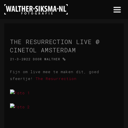
Togg
navi
THE RESURRECTION LIVE @
CINETOL AMSTERDAM
21-3-2022
DOOR
WALTHER
Fijn om live mee te maken dit, goed
sfeertje!
The Resurrection