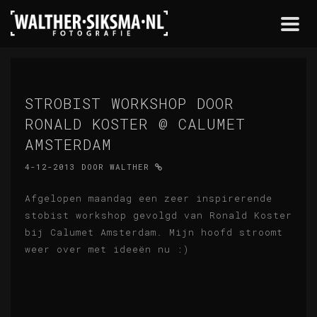
Togg
navi
STROBIST WORKSHOP DOOR
RONALD KOSTER @ CALUMET
AMSTERDAM
4-12-2013
DOOR
WALTHER
Afgelopen maandag een zeer inspirerende
stobist workshop gevolgd van Ronald Koster
bij Calumet Amsterdam. Mijn hoofd stroomt
weer over met ideeën nu :)