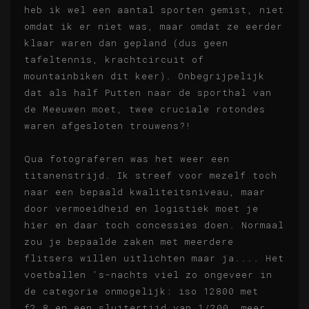
heb ik wel een aantal sporten gemist, niet
omdat ik er niet was, maar omdat ze eerder
klaar waren dan gepland (dus geen
tafeltennis, krachtcircuit of
mountainbiken dit keer). Onbegrijpelijk
dat als half Putten naar de sporthal van
de Meeuwen moet, twee cruciale rotondes
waren afgesloten trouwens?!
Qua fotograferen was het weer een
titanenstrijd. Ik streef voor mezelf toch
naar een bepaald kwaliteitsniveau, maar
door vermoeidheid en logistiek moet je
hier en daar toch concessies doen. Normaal
zou je bepaalde zaken met meerdere
flitsers willen uitlichten maar ja.... Het
voetballen 's-nachts viel zo ongeveer in
de categorie onmogelijk: iso 12800 met
f2.8 en een sluitertijd van 1/200, meer