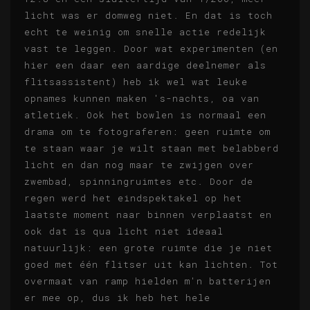
licht was er domweg niet. En dat is toch
echt te weinig om snelle actie redelijk
vast te leggen. Door wat experimenten (en
hier een daar een aardige deelnemer als
flitsassistent) heb ik wel wat leuke
opnames kunnen maken 's-nachts, oa van
atletiek. Ook het bowlen is normaal een
drama om te fotograferen: geen ruimte om
te staan waar je wilt staan met belabberd
licht en dan nog maar te zwijgen over
zwembad, spinningruimtes etc. Door de
regen werd het eindspektakel op het
laatste moment naar binnen verplaatst en
ook dat is qua licht niet ideaal
natuurlijk: een grote ruimte die je niet
goed met één flitser uit kan lichten. Tot
overmaat van ramp hielden m'n batterijen
er mee op, dus ik heb het hele