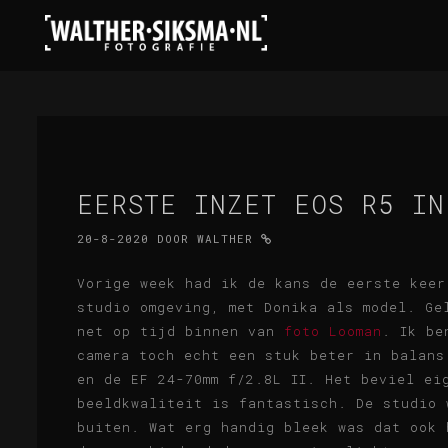
EERSTE INZET EOS R5 IN
20-8-2020
DOOR
WALTHER
Vorige week had ik de kans de eerste kee
studio omgeving, met Donika als model. Ge
net op tijd binnen van
foto Looman
. Ik be
camera toch echt een stuk beter in balans
en de EF 24-70mm f/2.8L II. Het beviel ei
beeldkwaliteit is fantastisch. De studio 
buiten. Wat erg handig bleek was dat ook 