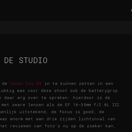
 DE STUDIO
r de
Canon Eos R5
in te kunnen zetten in een
lukkig was voor deze shoot ook de batterygrip
n daar erg over te spreken: hierdoor is de
 met zware lenzen als de EF 16-35mm f/2.8L III
genlijk uitstekend, de focus is goed, de
was enorm met aan drie zijden lichtinval van
het reviewen van foto's nu op de zoeker kan,