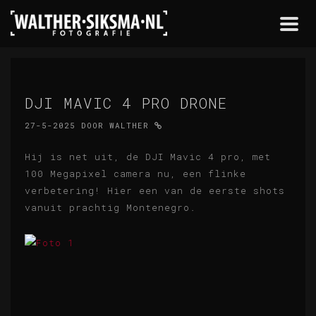
Togg
navi
DJI MAVIC 4 PRO DRONE
27-5-2025
DOOR
WALTHER
Hij is net uit, de DJI Mavic 4 pro, met
100 Megapixel camera nu, een flinke
verbetering! Hier een van de eerste shots
vanuit prachtig Montenegro.