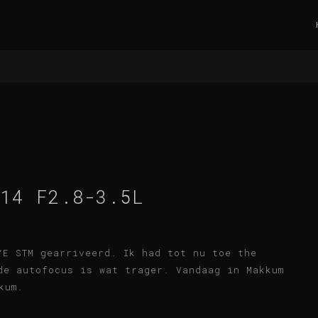
-14 F2.8-3.5L
YE STM gearriveerd. Ik had tot nu toe the
de autofocus is wat trager. Vandaag in Makkum
kum.