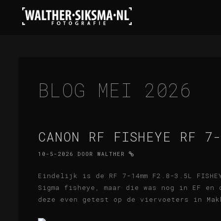
BLOG MEI 2026
CANON RF FISHEYE RF 7
10-5-2026
DOOR
WALTHER
Eindelijk is de RF 7-14mm F2.8-3.5L FISHE
Sigma fisheye, maar die was nog in EF en 
deze even getest op de viervoeters in Mak