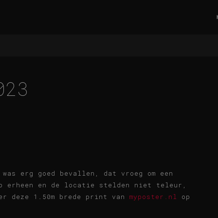
023
 was erg goed bevallen, dat vroeg om een
p erheen en de locatie stelden niet teleur,
ver deze 1.50m brede print van
myposter.nl
op