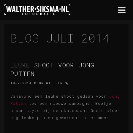
Togg
navi
BLOG JULI 2014
LEUKE SHOOT VOOR JONG
PUTTEN
10-7-2014
DOOR
WALTHER
Vanavond een leuke shoot gedaan voor
Jong
Putten
tbv een nieuwe campagne. Beetje
urban style bij de skatebaan. Goeie sfeer,
erg leuke platen geworden! Later meer....