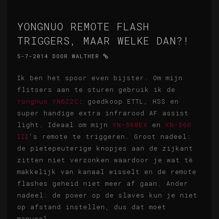
YONGNUO REMOTE FLASH
TRIGGERS, MAAR WELKE DAN?!
5-7-2014
DOOR
WALTHER
Ik ben het spoor even bijster. Om mijn
flitsers aan te sturen gebruik ik de
Yongnuo YN622C
: goedkoop ETTL, HSS en
super handige extra infrarood AF assist
light. Ideaal om mijn
YN-568EX
en
YN-560
III
's remote te triggeren. Groot nadeel:
de pietepeuterige knopjes aan de zijkant
zitten niet verzonken waardoor je wat tè
makkelijk van kanaal wisselt en de remote
flashes geheid niet meer af gaan. Ander
nadeel: de power op de slaves kun je niet
op afstand instellen, dus dat moet
manueel.