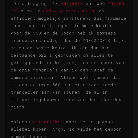
De uitdaging: 1x
YN-568EX
en twee
YN-560
III
's en 1x
Godox Witstro AD360
zo
efficiënt mogelijk aansturen: dus maximale
functionaliteit tegen minimale kosten.
Voor de 568 en de Godox heb ik sowieso
tranceivers nodig, dus de YN-622C-TX lijkt
me nu de beste keuze. Ik kan dan m'n
bestaande 622's gebruiken om alles te
getriggered ter krijgen, en de power van
de drie Yongnuo's kan ik dan vanaf de
camera instellen. Alleen weer jammer dat
ik dan de twee 560's niet direct zonder
tranceiver aan kan sturen, de al in
flitser ingebouwde receiver doet dan dus
niets.
Volgens
dit artikel
moet je ze gewoon
allebei kopen. Argh, ik wilde het gewoon
simpel houden....