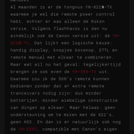
Al maanden is er de Yongnuo YN-622
N
-TX
waarmee je wel die remote power control
hebt, echter er was alleen de Nikon
versie. Volgens flashhavoc is dan nu
eindelijk ook de Canon versie uit: de
YN-
622
C
-TX
. Dat lijkt een logische keuze:
handig display, knopjes bovenop, ETTL en
remote manual met elkaar te combineren.
Maar wat wil nu het geval: tegelijkertijd
brengen ze ook even de
YN-560-TX
uit.
Daarmee zou ik de 560's remote kunnen
bedienen zonder dat er extra remote
tranceivers nodig zijn: dus minder
batterijen, minder wiebelige constructie
van dingen op elkaar. Maar helaas: geen
ondersteuning om te mixen met de 622's,
geen HSS. En dan is er natuurlijk ook nog
de
YN-E3RT
, compatible met Canon's eigen