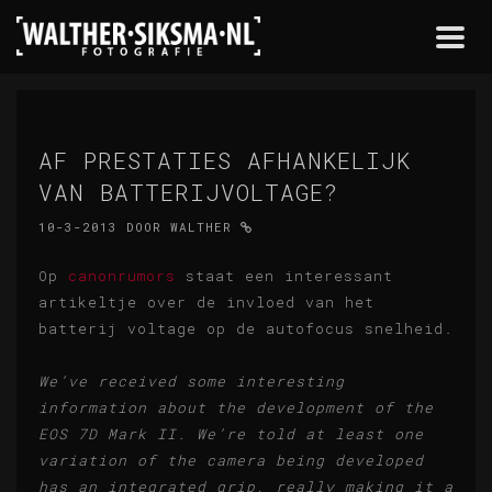
Togg
navi
AF PRESTATIES AFHANKELIJK
VAN BATTERIJVOLTAGE?
10-3-2013
DOOR
WALTHER
Op
canonrumors
staat een interessant
artikeltje over de invloed van het
batterij voltage op de autofocus snelheid.
We’ve received some interesting
information about the development of the
EOS 7D Mark II. We’re told at least one
variation of the camera being developed
has an integrated grip, really making it a